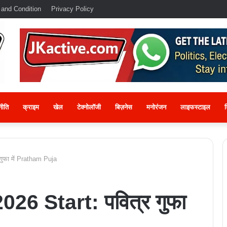
 and Condition
Privacy Policy
नीति
क्राइम
खेल
टेक्नोलॉजी
बिज़नेस
मनोरंजन
लाइफस्टाइल
श
ुफा में Pratham Puja
26 Start: पवित्र गुफा