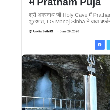
में Pratham Puja
श्री अमरनाथ जी Holy Cave में Prath
शुरुआत, LG Manoj Sinha ने बाबा बर्फानी से
Ankita Sethi
S
June 29, 2026
e
Facebook
n
d
a
n
e
m
a
i
l