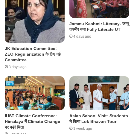
Jammu Kashmir Literacy: जम्मू
कश्मीर बना Fully Literate UT
4 days ago
JK Education Committee:
ZEO Regularization के लिए नई
Committee
3 days ago
IUST Climate Conference:
Asian School Visit: Students
Himalaya में Climate Change
ने किया Lok Bhavan Tour
पर बड़ी चिंता
1 week ago