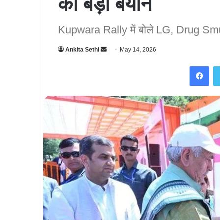
का बड़ा बयान
Kupwara Rally में बोले LG, Drug Smu
Ankita Sethi
S
May 14, 2026
e
Facebook
n
d
a
n
e
m
a
i
l