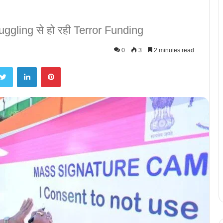
ggling से हो रही Terror Funding
0
3
2 minutes read
Twitter
LinkedIn
Pinterest