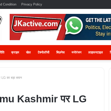
d Condition
Privacy Policy
नीति
क्राइम
खेल
टेक्नोलॉजी
बिज़नेस
मनोरंजन
लाइफस्टाइल
श
G का बड़ा बयान
mu Kashmir पर LG