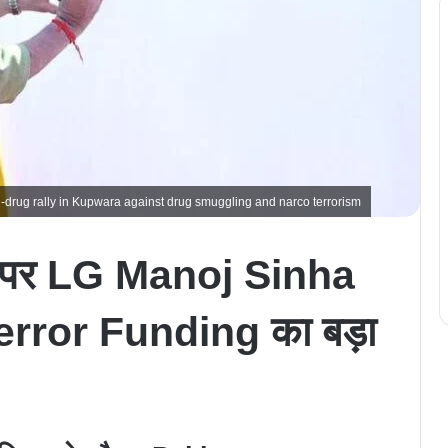
rug rally in Kupwara against drug smuggling and narco terrorism
पर LG Manoj Sinha
Terror Funding का बड़ा