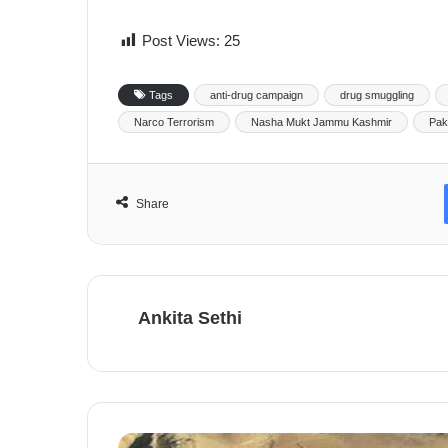
Post Views:
25
Tags
anti-drug campaign
drug smuggling
Narco Terrorism
Nasha Mukt Jammu Kashmir
Pak
Share
Ankita Sethi