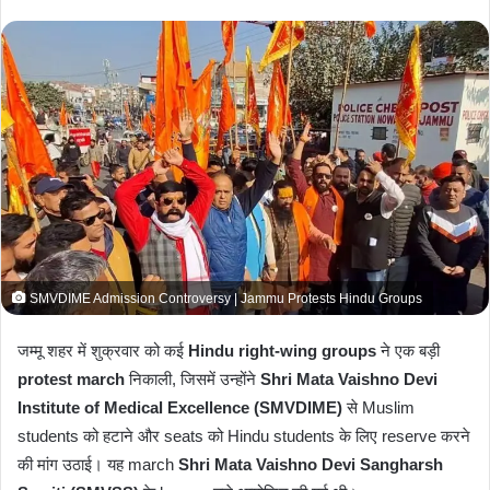
n
d
a
n
e
m
a
i
l
SMVDIME Admission Controversy | Jammu Protests Hindu Groups
जम्मू शहर में शुक्रवार को कई
Hindu right-wing groups
ने एक बड़ी
protest march
निकाली, जिसमें उन्होंने
Shri Mata Vaishno Devi
Institute of Medical Excellence (SMVDIME)
से Muslim
students को हटाने और seats को Hindu students के लिए reserve करने
की मांग उठाई। यह march
Shri Mata Vaishno Devi Sangharsh