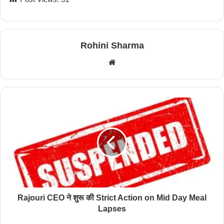
Rohini Sharma
W
e
b
s
i
t
e
Rajouri CEO ने शुरू की Strict Action on Mid Day Meal
Lapses