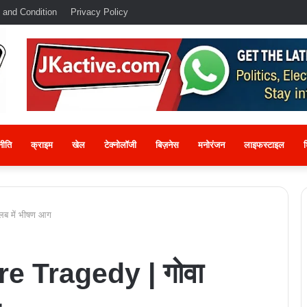
 and Condition
Privacy Policy
नीति
क्राइम
खेल
टेक्नोलॉजी
बिज़नेस
मनोरंजन
लाइफस्टाइल
श
लब में भीषण आग
e Tragedy | गोवा