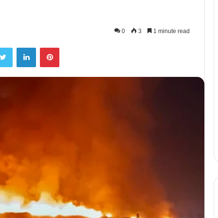
0
3
1 minute read
Twitter
LinkedIn
Pinterest