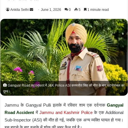
Ankita Sethi
S
June 1, 2026
0
5
1 minute read
e
n
d
a
n
e
m
a
i
l
Gangyal Road Accident में J&K Police ASI करमजीत सिंह की मौत के बाद घटनास्थल का
दृश्य।
Jammu के Gangyal Pulli इलाके में रविवार शाम एक दर्दनाक
Gangyal
Road Accident
में
Jammu and Kashmir Police
के एक Additional
Sub-Inspector (ASI) की मौत हो गई, जबकि एक अन्य व्यक्ति घायल हो गया।
इस हादसे के बाद इलाके में शोक की लहर फैल गई है।