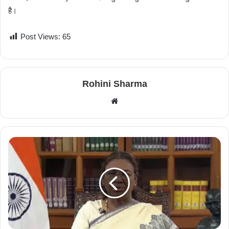
है।
Post Views:
65
Rohini Sharma
W
e
b
s
i
t
e