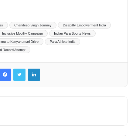
ss
Chandeep Singh Journey
Disability Empowerment India
Inclusive Mobility Campaign
Indian Para Sports News
mu to Kanyakumari Drive
Para Athlete India
d Record Attempt
Facebook
Twitter
LinkedIn