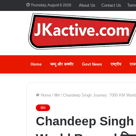
Thursday, August 6 2026
About Us
Contact Us
Term
Home
जम्मू और कश्मीर
Govt News
राष्ट्रीय
राज
Home
/
खेल
/
Chandeep Singh Journey: 7000 KM World 
खेल
Chandeep Singh