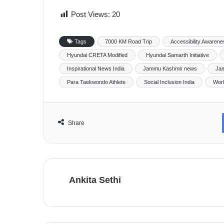
Post Views:
20
Tags
7000 KM Road Trip
Accessibility Awarene
Hyundai CRETA Modified
Hyundai Samarth Initiative
Inspirational News India
Jammu Kashmir news
Jam
Para Taekwondo Athlete
Social Inclusion India
Worl
Share
Ankita Sethi