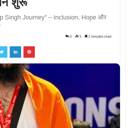
 शुरू
 Singh Journey” – Inclusion, Hope और
e
0
5
2 minutes read
Twitter
LinkedIn
Pinterest