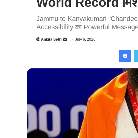
World Record मिशन
Jammu to Kanyakumari “Chandeep
Accessibility का Powerful Messag
Ankita Sethi
S
July 6, 2026
e
Facebook
n
d
a
n
e
m
a
i
l