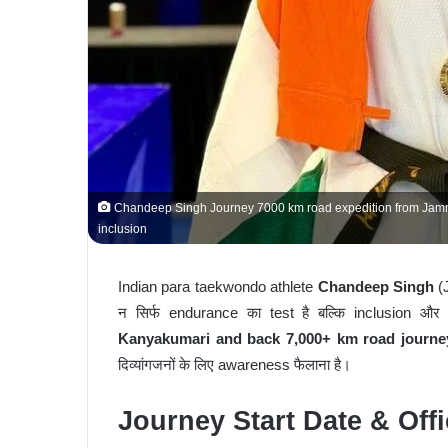
Chandeep Singh Journey 7000 km road expedition from Jammu
inclusion
Indian para taekwondo athlete
Chandeep Singh
(J
न सिर्फ endurance का test है बल्कि inclusion औ
Kanyakumari and back 7,000+ km road journe
दिव्यांगजनों के लिए awareness फैलाना है।
Journey Start Date & Off