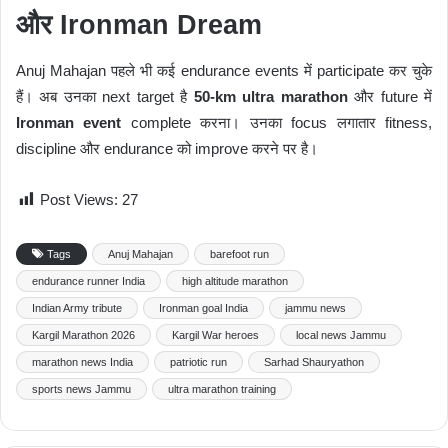
और Ironman Dream
Anuj Mahajan पहले भी कई endurance events में participate कर चुके
हैं। अब उनका next target है
50-km ultra marathon
और future में
Ironman event
complete करना। उनका focus लगातार fitness,
discipline और endurance को improve करने पर है।
Post Views:
27
Tags
Anuj Mahajan
barefoot run
endurance runner India
high altitude marathon
Indian Army tribute
Ironman goal India
jammu news
Kargil Marathon 2026
Kargil War heroes
local news Jammu
marathon news India
patriotic run
Sarhad Shauryathon
sports news Jammu
ultra marathon training