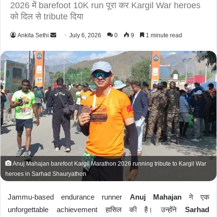
2026 में barefoot 10K run पूरा कर Kargil War heroes
को दिल से tribute दिया
Ankita Sethi
S
July 6, 2026
0
9
1 minute read
e
n
d
a
n
e
m
a
i
l
Anuj Mahajan barefoot Kargil Marathon 2026 running tribute to Kargil War
heroes in Sarhad Shauryathon
Jammu-based endurance runner
Anuj Mahajan
ने एक
unforgettable achievement हासिल की है। उन्होंने
Sarhad