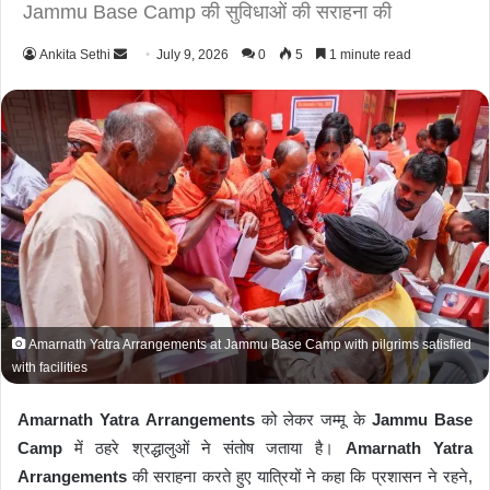
Jammu Base Camp की सुविधाओं की सराहना की
Ankita Sethi
S
July 9, 2026
0
5
1 minute read
e
n
d
a
n
e
m
a
i
l
Amarnath Yatra Arrangements at Jammu Base Camp with pilgrims satisfied
with facilities
Amarnath Yatra Arrangements
को लेकर जम्मू के
Jammu Base
Camp
में ठहरे श्रद्धालुओं ने संतोष जताया है।
Amarnath Yatra
Arrangements
की सराहना करते हुए यात्रियों ने कहा कि प्रशासन ने रहने,