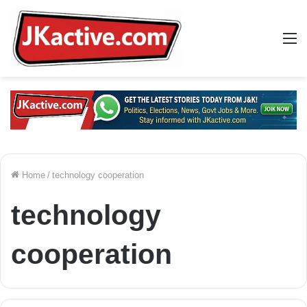
M
Home
/
technology cooperation
technology
cooperation