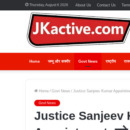
Thursday, August 6 2026
About Us
Contact Us
Term
Home
जम्मू और कश्मीर
Govt News
राष्ट्रीय
राज
Home
/
Govt News
/
Justice Sanjeev Kumar Appointmen
Govt News
Justice Sanjeev