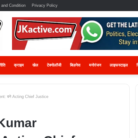
 and Condition
Privacy Policy
नीति
क्राइम
खेल
टेक्नोलॉजी
बिज़नेस
मनोरंजन
लाइफस्टाइल
श
t: बने Acting Chief Justice
 Kumar