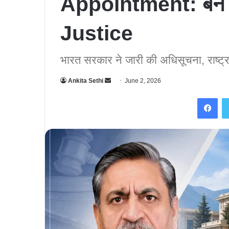
Appointment: बने
Justice
भारत सरकार ने जारी की अधिसूचना, राष्ट्रपत
Ankita Sethi
S
June 2, 2026
e
Facebook
n
d
a
n
e
m
a
i
l