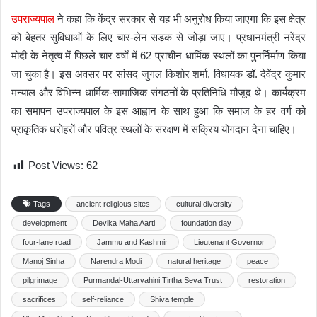
उपराज्यपाल
ने कहा कि केंद्र सरकार से यह भी अनुरोध किया जाएगा कि इस क्षेत्र
को बेहतर सुविधाओं के लिए चार-लेन सड़क से जोड़ा जाए। प्रधानमंत्री नरेंद्र
मोदी के नेतृत्व में पिछले चार वर्षों में 62 प्राचीन धार्मिक स्थलों का पुनर्निर्माण किया
जा चुका है। इस अवसर पर सांसद जुगल किशोर शर्मा, विधायक डॉ. देवेंद्र कुमार
मन्याल और विभिन्न धार्मिक-सामाजिक संगठनों के प्रतिनिधि मौजूद थे। कार्यक्रम
का समापन उपराज्यपाल के इस आह्वान के साथ हुआ कि समाज के हर वर्ग को
प्राकृतिक धरोहरों और पवित्र स्थलों के संरक्षण में सक्रिय योगदान देना चाहिए।
Post Views:
62
Tags
ancient religious sites
cultural diversity
development
Devika Maha Aarti
foundation day
four-lane road
Jammu and Kashmir
Lieutenant Governor
Manoj Sinha
Narendra Modi
natural heritage
peace
pilgrimage
Purmandal-Uttarvahini Tirtha Seva Trust
restoration
sacrifices
self-reliance
Shiva temple