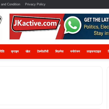
 and Condition
Privacy Policy
नीति
क्राइम
खेल
टेक्नोलॉजी
बिज़नेस
मनोरंजन
लाइफस्टाइल
श