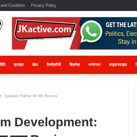
 and Condition
Privacy Policy
नीति
क्राइम
खेल
टेक्नोलॉजी
बिज़नेस
मनोरंजन
लाइफस्टाइल
श
 Speaker Rather का बड़ा Review
sm Development: