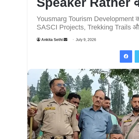
Speaker Rather क
Yousmarg Tourism Development को
SASCI Projects, Trekking Trails और
Ankita Sethi
S
July 9, 2026
e
Facebook
n
d
a
n
e
m
a
i
l