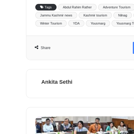
Tags
Abdul Rahim Rather
Adventure Tourism
Jammu Kashmir news
Kashmir tourism
Nilnag
Winter Tourism
YDA
Yousmarg
Yousmarg T
Share
Ankita Sethi