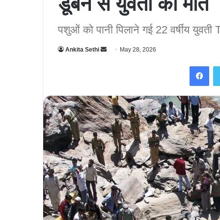
डूबने से युवती की मौत
पशुओं को पानी पिलाने गई 22 वर्षीय युवती T
Ankita Sethi
S
May 28, 2026
e
Facebook
n
d
a
n
e
m
a
i
l