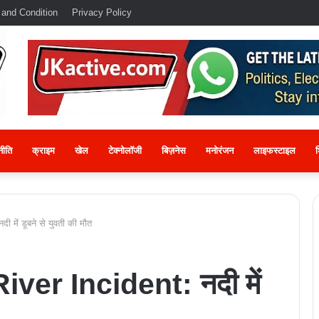
 and Condition
Privacy Policy
नीति
क्राइम
खेल
टेक्नोलॉजी
बिज़नेस
मनोरंजन
लाइफस्टाइल
श
में डूबने से युवती की मौत
er Incident: नदी में