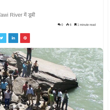
awi River में डूबी
0
6
1 minute read
Twitter
LinkedIn
Pinterest