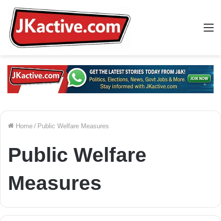
M
Home
/
Public Welfare Measures
Public Welfare
Measures