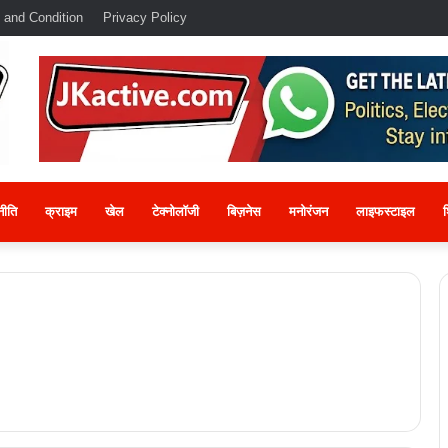
 and Condition
Privacy Policy
नीति
क्राइम
खेल
टेक्नोलॉजी
बिज़नेस
मनोरंजन
लाइफस्टाइल
श