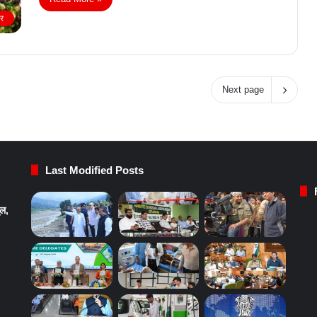
ीर
Next page
Last Modified Posts
ुल,