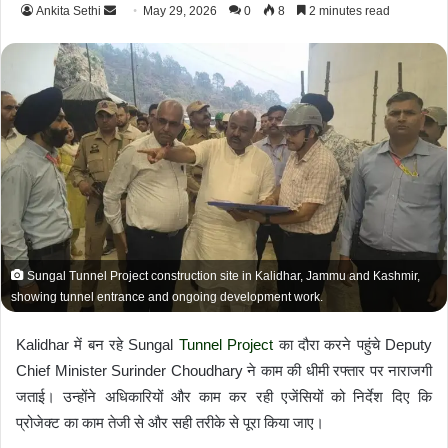
Ankita Sethi
S
May 29, 2026
0
8
2 minutes read
e
n
d
a
n
e
m
a
i
l
Sungal Tunnel Project construction site in Kalidhar, Jammu and Kashmir,
showing tunnel entrance and ongoing development work.
Kalidhar में बन रहे Sungal
Tunnel Project
का दौरा करने पहुंचे Deputy
Chief Minister Surinder Choudhary ने काम की धीमी रफ्तार पर नाराजगी
जताई। उन्होंने अधिकारियों और काम कर रही एजेंसियों को निर्देश दिए कि
प्रोजेक्ट का काम तेजी से और सही तरीके से पूरा किया जाए।