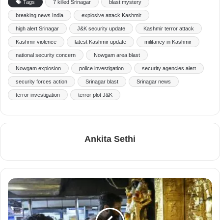
Tags
7 killed Srinagar
blast mystery
breaking news India
explosive attack Kashmir
high alert Srinagar
J&K security update
Kashmir terror attack
Kashmir violence
latest Kashmir update
militancy in Kashmir
national security concern
Nowgam area blast
Nowgam explosion
police investigation
security agencies alert
security forces action
Srinagar blast
Srinagar news
terror investigation
terror plot J&K
Ankita Sethi