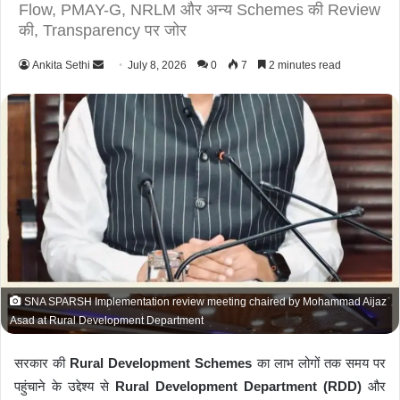
Flow, PMAY-G, NRLM और अन्य Schemes की Review
की, Transparency पर जोर
Ankita Sethi
S
July 8, 2026
0
7
2 minutes read
e
n
d
a
n
e
m
a
i
l
SNA SPARSH Implementation review meeting chaired by Mohammad Aijaz
Asad at Rural Development Department
सरकार की
Rural Development Schemes
का लाभ लोगों तक समय पर
पहुंचाने के उद्देश्य से
Rural Development Department (RDD)
और