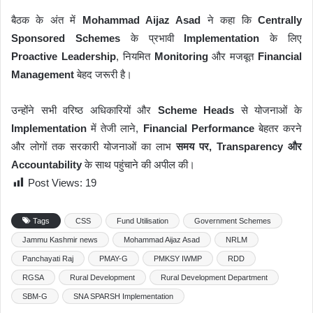
बैठक के अंत में
Mohammad Aijaz Asad
ने कहा कि
Centrally
Sponsored Schemes
के प्रभावी
Implementation
के लिए
Proactive Leadership
, नियमित
Monitoring
और मजबूत
Financial
Management
बेहद जरूरी है।
उन्होंने सभी वरिष्ठ अधिकारियों और
Scheme Heads
से योजनाओं के
Implementation
में तेजी लाने,
Financial Performance
बेहतर करने
और लोगों तक सरकारी योजनाओं का लाभ
समय पर, Transparency और
Accountability
के साथ पहुंचाने की अपील की।
Post Views:
19
Tags
CSS
Fund Utilisation
Government Schemes
Jammu Kashmir news
Mohammad Aijaz Asad
NRLM
Panchayati Raj
PMAY-G
PMKSY IWMP
RDD
RGSA
Rural Development
Rural Development Department
SBM-G
SNA SPARSH Implementation