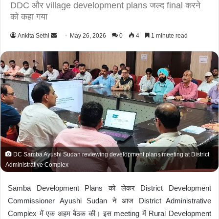
DDC और village development plans जल्द final करने
को कहा गया
Ankita Sethi
S
May 26, 2026
0
4
1 minute read
e
n
d
a
n
e
m
a
i
l
DC Samba Ayushi Sudan reviewing development plans meeting at District
Administrative Complex
Samba Development Plans को लेकर District Development
Commissioner
Ayushi Sudan
ने आज District Administrative
Complex में एक अहम बैठक की। इस meeting में Rural Development