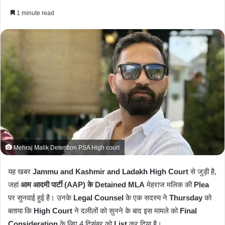
e
1 minute read
n
d
a
n
e
m
a
i
l
Mehraj Malik Detention PSA High court
यह खबर
Jammu and Kashmir and Ladakh High Court
से जुड़ी है,
जहां
आम आदमी पार्टी (AAP) के Detained MLA
मेहराज मलिक की
Plea
पर सुनवाई हुई है। उनके
Legal Counsel
के एक सदस्य ने
Thursday
को
बताया कि
High Court
ने दलीलों को सुनने के बाद इस मामले को
Final
Consideration
के लिए 4 दिसंबर को
List
कर दिया है।