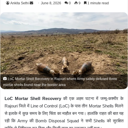
Ankita Sethi
S
June 8, 2026
0
9
1 minute read
e
n
d
a
n
e
m
a
i
l
LoC Mortar Shell Recovery in Rajouri where Army safely defused three
mortar shells found near the border area
LoC Mortar Shell Recovery
की एक अहम घटना में जम्मू-कश्मीर के
Rajouri
जिले में Line of Control (LoC) के पास तीन Mortar Shells मिलने
से इलाके में कुछ समय के लिए चिंता का माहौल बन गया। हालांकि राहत की बात यह
रही कि Army की Bomb Disposal Squad ने सभी Shells को सुरक्षित