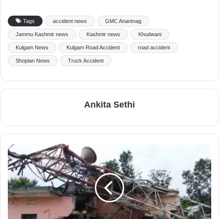
Tags
accident news
GMC Anantnag
Jammu Kashmir news
Kashmir news
Khudwani
Kulgam News
Kulgam Road Accident
road accident
Shopian News
Truck Accident
Ankita Sethi