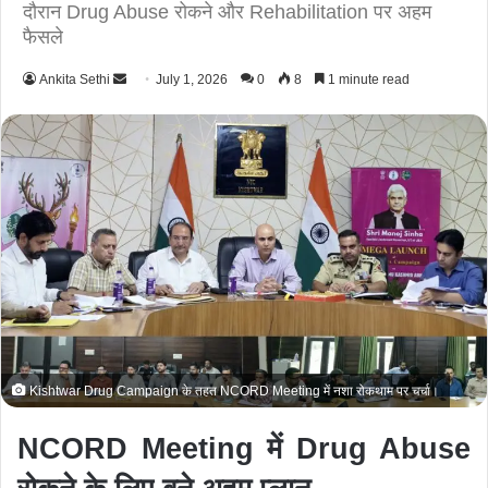
दौरान Drug Abuse रोकने और Rehabilitation पर अहम
फैसले
Ankita Sethi
S
July 1, 2026
0
8
1 minute read
e
n
d
a
n
e
m
a
i
l
Kishtwar Drug Campaign के तहत NCORD Meeting में नशा रोकथाम पर चर्चा।
NCORD Meeting में Drug Abuse