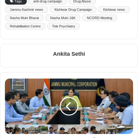
Tags
anti-drug campaign
Drug Abuse
Jammu Kashmir news
Kishtwar Drug Campaign
Kishtwar news
Nasha Mukt Bharat
Nasha Mukt J&K
NCORD Meeting
Rehabilitation Centre
Tele Psychiatry
Ankita Sethi