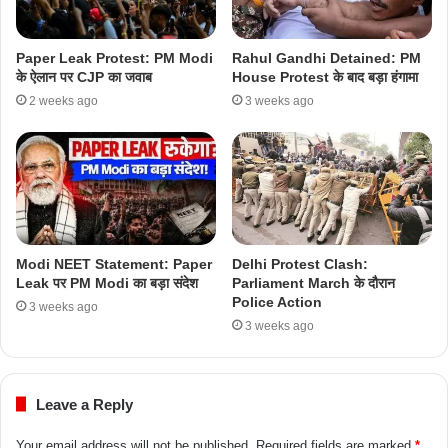
Paper Leak Protest: PM Modi
Rahul Gandhi Detained: PM
के ऐलान पर CJP का जवाब
House Protest के बाद बड़ा हंगामा
2 weeks ago
3 weeks ago
Modi NEET Statement: Paper
Delhi Protest Clash:
Leak पर PM Modi का बड़ा संदेश
Parliament March के दौरान
Police Action
3 weeks ago
3 weeks ago
Leave a Reply
Your email address will not be published.
Required fields are marked
*