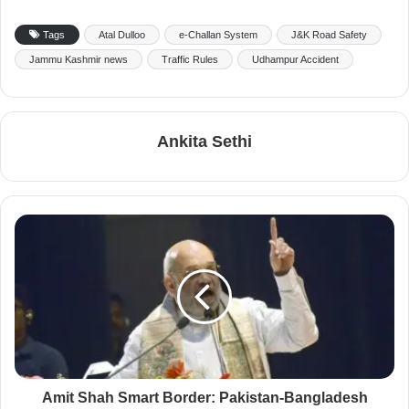
Tags
Atal Dulloo
e-Challan System
J&K Road Safety
Jammu Kashmir news
Traffic Rules
Udhampur Accident
Ankita Sethi
Amit Shah Smart Border: Pakistan-Bangladesh