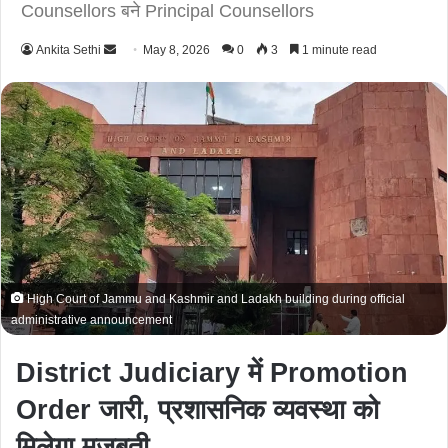
Counsellors बने Principal Counsellors
Ankita Sethi
S
May 8, 2026
0
3
1 minute read
e
n
d
a
n
e
m
a
i
l
High Court of Jammu and Kashmir and Ladakh building during official
administrative announcement
District Judiciary में Promotion
Order जारी, प्रशासनिक व्यवस्था को
मिलेगा मजबूती