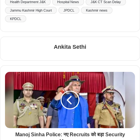
Health Department J&K
Hospital News
J&K CT Scan Delay
Jammu Kashmir High Court
JPDCL
Kashmir news
KPDCL
Ankita Sethi
Manoj Sinha Police: नए Recruits को बड़ा Security