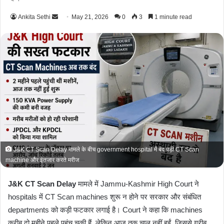
Ankita Sethi
S
May 21, 2026
0
3
1 minute read
e
n
d
a
n
e
m
a
i
l
J&K CT Scan Delay मामले के बीच government hospital में बंद पड़ी CT Scan
machine और इंतजार करते मरीज
J&K CT Scan Delay
मामले में Jammu-Kashmir High Court ने
hospitals में CT Scan machines शुरू न होने पर सरकार और संबंधित
departments को कड़ी फटकार लगाई है। Court ने कहा कि machines
करीब दो महीने पहले पहुंच चुकी हैं, लेकिन आज तक चालू नहीं हुईं, जिससे गरीब