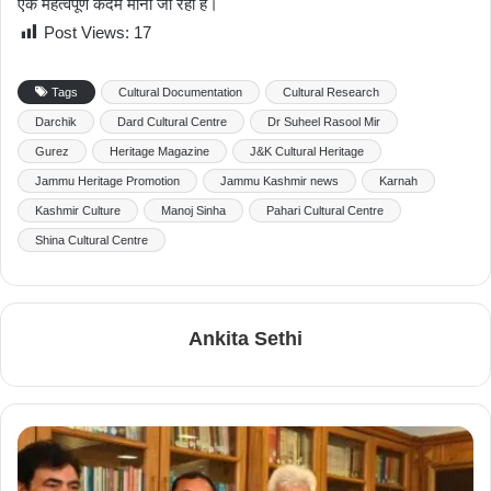
एक महत्वपूर्ण कदम माना जा रहा है।
Post Views:
17
Tags
Cultural Documentation
Cultural Research
Darchik
Dard Cultural Centre
Dr Suheel Rasool Mir
Gurez
Heritage Magazine
J&K Cultural Heritage
Jammu Heritage Promotion
Jammu Kashmir news
Karnah
Kashmir Culture
Manoj Sinha
Pahari Cultural Centre
Shina Cultural Centre
Ankita Sethi