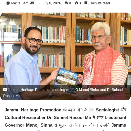
Ankita Sethi
S
July 8, 2026
0
3
1 minute read
e
n
d
a
n
e
m
a
i
l
Jammu Heritage Promotion meeting with LG Manoj Sinha and Dr Suheel
Rasool Mir
Jammu Heritage Promotion
को बढ़ावा देने के लिए
Sociologist और
Cultural Researcher Dr. Suheel Rasool Mir
ने आज
Lieutenant
Governor Manoj Sinha
से मुलाकात की। इस दौरान उन्होंने
Jammu