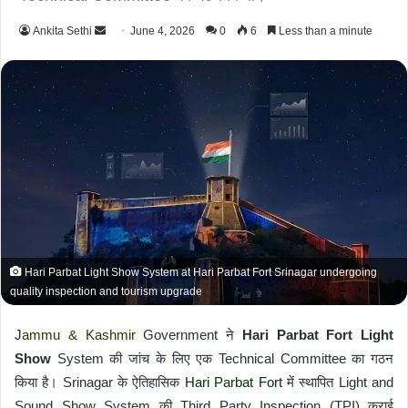
Ankita Sethi
S
June 4, 2026
0
6
Less than a minute
e
n
d
a
n
e
m
a
i
l
Hari Parbat Light Show System at Hari Parbat Fort Srinagar undergoing
quality inspection and tourism upgrade
Jammu & Kashmir
Government ने
Hari Parbat Fort Light
Show
System की जांच के लिए एक Technical Committee का गठन
किया है। Srinagar के ऐतिहासिक
Hari Parbat Fort
में स्थापित Light and
Sound Show System की Third Party Inspection (TPI) कराई