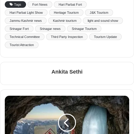
Tags
Fort News
Hari Parbat Fort
Hari Parbat Light Show
Heritage Tourism
J&K Tourism
Jammu Kashmir news
Kashmir tourism
light and sound show
Srinagar Fort
Srinagar news
Srinagar Tourism
Technical Committee
Third Party Inspection
Tourism Update
Tourist Attraction
Ankita Sethi