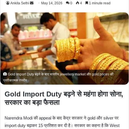
Ankita Sethi
S
May 14, 2026
0
4
1 minute read
e
n
d
a
n
e
m
a
i
l
Gold Import Duty बढ़ने के बाद भारतीय jewellery market और gold prices की
प्रतीकात्मक तस्वीर
Gold Import Duty बढ़ने से महंगा होगा सोना,
सरकार का बड़ा फैसला
Narendra Modi
की appeal के बाद केंद्र सरकार ने gold और silver पर
import duty बढ़ाकर 15 प्रतिशत कर दी है। सरकार का कहना है कि West