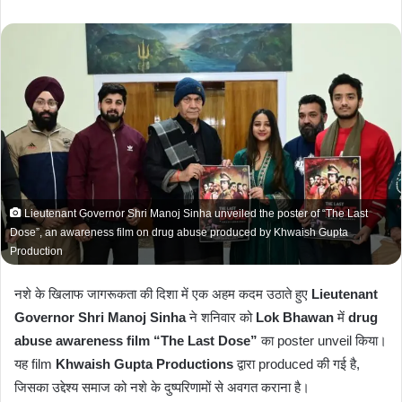
e
n
d
a
n
e
m
a
i
l
Lieutenant Governor Shri Manoj Sinha unveiled the poster of “The Last
Dose”, an awareness film on drug abuse produced by Khwaish Gupta
Production
नशे के खिलाफ जागरूकता की दिशा में एक अहम कदम उठाते हुए
Lieutenant
Governor Shri Manoj Sinha
ने शनिवार को
Lok Bhawan
में
drug
abuse awareness film “The Last Dose”
का poster unveil किया।
यह film
Khwaish Gupta Productions
द्वारा produced की गई है,
जिसका उद्देश्य समाज को नशे के दुष्परिणामों से अवगत कराना है।