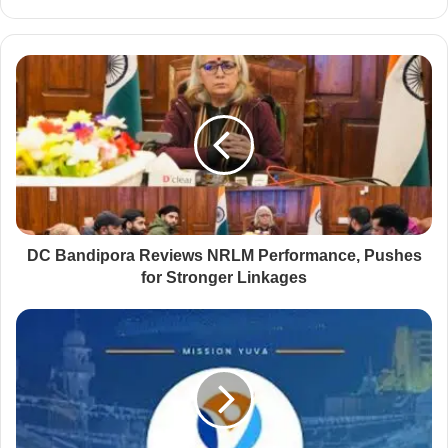
e
b
s
i
t
e
DC Bandipora Reviews NRLM Performance, Pushes
for Stronger Linkages