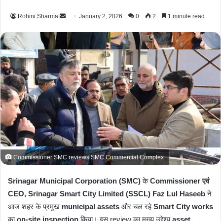
Rohini Sharma
S
January 2, 2026
0
2
1 minute read
e
n
d
a
n
e
m
a
i
l
Commissioner SMC reviews SMC Commercial Complex
Srinagar Municipal Corporation (SMC)
के
Commissioner एवं
CEO, Srinagar Smart City Limited (SSCL)
Faz Lul Haseeb
ने
आज शहर के प्रमुख
municipal assets
और चल रहे
Smart City works
का
on-site inspection
किया। इस review का मुख्य उद्देश्य
asset