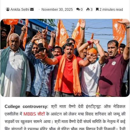
Ankita Sethi
S
November 30, 2025
0
3
2 minutes read
e
n
d
a
n
e
m
a
i
l
College controversy
: श्री माता वैष्णो देवी इंस्टीट्यूट ऑफ मेडिकल
एक्सीलेंस में
MBBS सीटों
के आवंटन को लेकर मचा विवाद शनिवार को जम्मू की
सड़कों पर खुलकर सामने आया। श्री माता वैष्णो देवी संघर्ष समिति के नेतृत्व में कई
हिंदू संगठनों ने रघुनाथ मंदिर चौक से इंदिरा चौक तक विशाल रैली निकाली। रैली