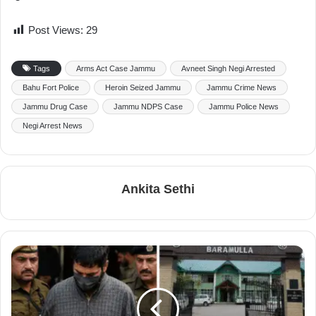
Post Views:
29
Tags
Arms Act Case Jammu
Avneet Singh Negi Arrested
Bahu Fort Police
Heroin Seized Jammu
Jammu Crime News
Jammu Drug Case
Jammu NDPS Case
Jammu Police News
Negi Arrest News
Ankita Sethi