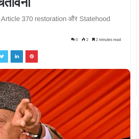
ेतावनी
े Article 370 restoration और Statehood
0
2
2 minutes read
Twitter
LinkedIn
Pinterest