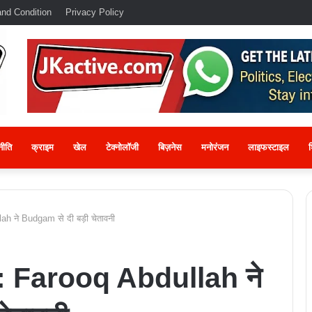
nd Condition
Privacy Policy
नीति
क्राइम
खेल
टेक्नोलॉजी
बिज़नेस
मनोरंजन
लाइफस्टाइल
श
h ने Budgam से दी बड़ी चेतावनी
: Farooq Abdullah ने