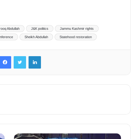
rooq Abdullah
J&K politics
Jammu Kashmir rights
onference
Sheikh Abdullah
Statehood restoration
Facebook
Twitter
LinkedIn