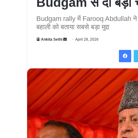
Budgam से दी बड़ी च
Budgam rally में Farooq Abdullah न
बहाली को बताया सबसे बड़ा मुद्दा
Ankita Sethi
S
April 28, 2026
e
Facebook
n
d
a
n
e
m
a
i
l