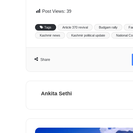
Post Views:
39
Tags
Article 370 revival
Budgam rally
Fa
Kashmir news
Kashmir political update
National C
Share
Ankita Sethi