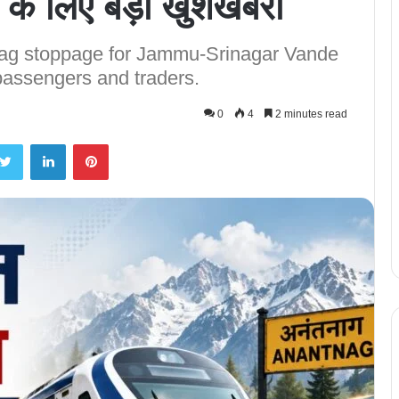
 के लिए बड़ी खुशखबरी
nag stoppage for Jammu-Srinagar Vande
 passengers and traders.
0
4
2 minutes read
Twitter
LinkedIn
Pinterest