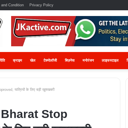
 and Condition
Privacy Policy
नीति
क्राइम
खेल
टेक्नोलॉजी
बिज़नेस
मनोरंजन
लाइफस्टाइल
श
ved, यात्रियों के लिए बड़ी खुशखबरी
Bharat Stop