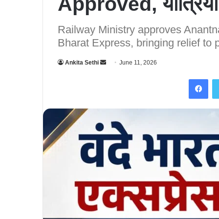
Approved, यात्रियों
Railway Ministry approves Anant
Bharat Express, bringing relief to
Ankita Sethi
S
June 11, 2026
e
Facebook
n
d
a
n
e
m
a
i
l