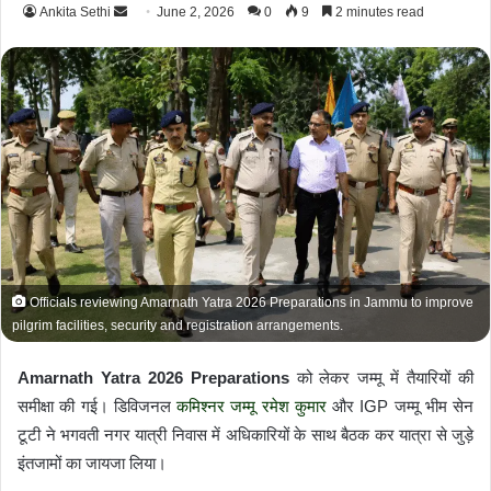
Ankita Sethi
S
June 2, 2026
0
9
2 minutes read
e
n
d
a
n
e
m
a
i
l
Officials reviewing Amarnath Yatra 2026 Preparations in Jammu to improve
pilgrim facilities, security and registration arrangements.
Amarnath Yatra 2026 Preparations
को लेकर जम्मू में तैयारियों की
समीक्षा की गई। डिविजनल
कमिश्नर जम्मू रमेश कुमार
और IGP जम्मू भीम सेन
टूटी ने भगवती नगर यात्री निवास में अधिकारियों के साथ बैठक कर यात्रा से जुड़े
इंतजामों का जायजा लिया।