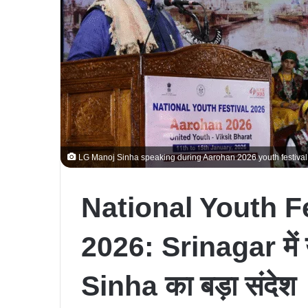
LG Manoj Sinha speaking during Aarohan 2026 youth festiva
National Youth F
2026: Srinagar में
Sinha का बड़ा संदेश