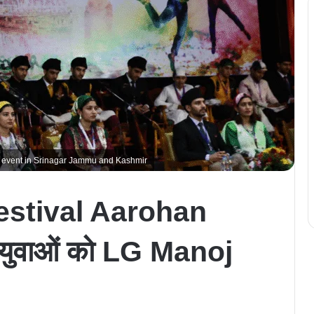
l event in Srinagar Jammu and Kashmir
estival Aarohan
 युवाओं को LG Manoj