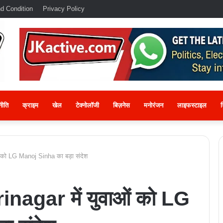
d Condition
Privacy Policy
नीति
क्राइम
खेल
टेक्नोलॉजी
बिज़नेस
मनोरंजन
लाइफस्टाइल
श
 को LG Manoj Sinha का बड़ा संदेश
agar में युवाओं को LG