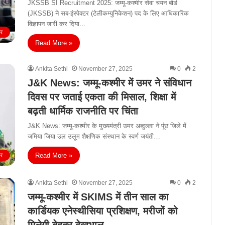
JKSSB SI Recruitment 2025: जम्मू-कश्मीर सेवा चयन बोर्ड
(JKSSB) ने सब-इंस्पेक्टर (टेलीकम्युनिकेशन) पद के लिए आधिकारिक
विज्ञापन जारी कर दिया…
ीर
Read More »
Ankita Sethi
November 27, 2025
0
2
J&K News: जम्मू-कश्मीर में उमर ने संविधान
दिवस पर जताई एकता की मिसाल, शिक्षा में
बढ़ती धार्मिक राजनीति पर चिंता
J&K News: जम्मू-कश्मीर के मुख्यमंत्री उमर अब्दुल्ला ने पूंछ जिले में
जमिया जिया उल उलूम शैक्षणिक संस्थान के स्वर्ण जयंती…
Read More »
ीर
Ankita Sethi
November 27, 2025
0
2
जम्मू-कश्मीर में SKIMS में तीन साल का
कार्डियक एनेस्थीसिया प्रशिक्षण, मरीजों को