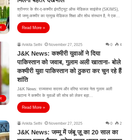
मिलेगी बेहतर देखभाल
श्रीनगर के शेर-ए-कश्मीर इंस्टीट्यूट ऑफ मेडिकल साइंसेज (SKIMS),
जो जम्मू-कश्मीर का प्रमुख मेडिकल शिक्षा और शोध संस्थान है, ने एक…
Read More »
ीर
Ankita Sethi
November 27, 2025
0
4
J&K News: कश्मीरी युवाओं ने दिया
पाकिस्तान को जवाब, गुलाम अली खाताना- बोले
कश्मीरी युवा पाकिस्तान को ठुकरा कर चुन रहे हैं
शांति
J&K News: राज्यसभा सदस्य और वरिष्ठ भाजपा नेता गुलाम अली
खटाना ने कश्मीर के युवाओं की सोच को लेकर बड़ा…
ीर
Read More »
Ankita Sethi
November 27, 2025
0
2
J&K News: जम्मू में जंबू ज़ू का 20 साल का