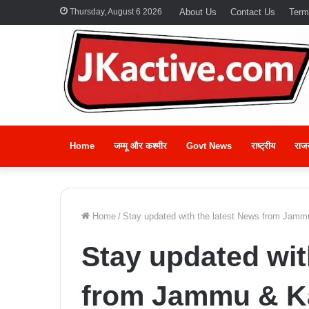
Thursday, August 6 2026
About Us
Contact Us
Term
Home
जम्मू और कश्मीर
Govt News
राष्ट्रीय
राज
Home
/
Stay updated with the latest News from Jam
Stay updated wit
from Jammu & K