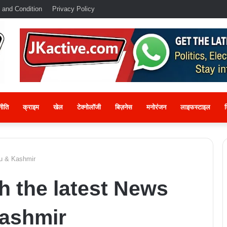
 and Condition
Privacy Policy
नीति
क्राइम
खेल
टेक्नोलॉजी
बिज़नेस
मनोरंजन
लाइफस्टाइल
श
mu & Kashmir
h the latest News
ashmir