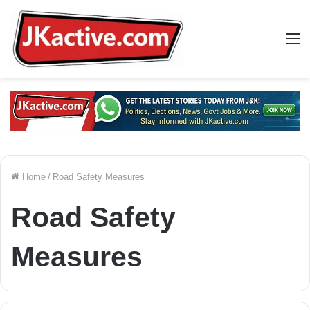
M
Home
/
Road Safety Measures
Road Safety
Measures