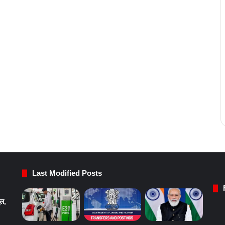
Last Modified Posts
ुल,