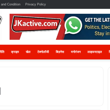
 and Condition
Privacy Policy
नीति
क्राइम
खेल
टेक्नोलॉजी
बिज़नेस
मनोरंजन
लाइफस्टाइल
श
l