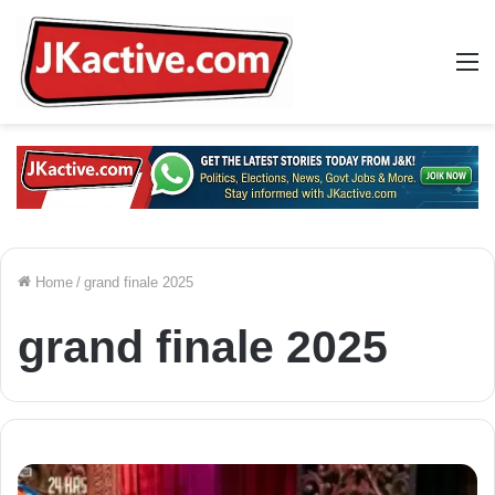
M
Home
/
grand finale 2025
grand finale 2025