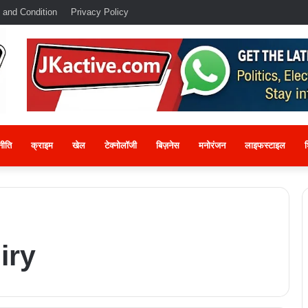
 and Condition
Privacy Policy
नीति
क्राइम
खेल
टेक्नोलॉजी
बिज़नेस
मनोरंजन
लाइफस्टाइल
श
iry