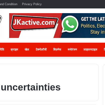
nd Condition
Privacy Policy
नीति
क्राइम
खेल
टेक्नोलॉजी
बिज़नेस
मनोरंजन
लाइफस्टाइल
श
uncertainties