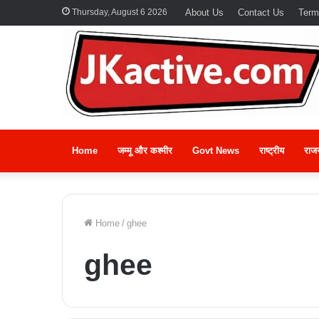
Thursday, August 6 2026
About Us
Contact Us
Term
Home
जम्मू और कश्मीर
Govt News
राष्ट्रीय
राज
Home
/
ghee
ghee