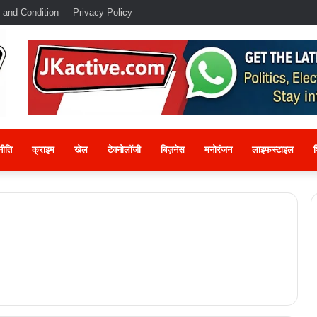
 and Condition
Privacy Policy
नीति
क्राइम
खेल
टेक्नोलॉजी
बिज़नेस
मनोरंजन
लाइफस्टाइल
श