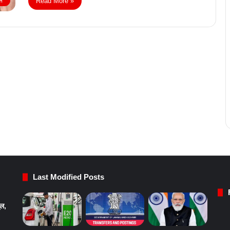
Read More »
ल
Last Modified Posts
ुल,