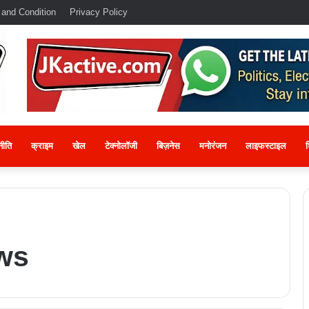
 and Condition
Privacy Policy
नीति
क्राइम
खेल
टेक्नोलॉजी
बिज़नेस
मनोरंजन
लाइफस्टाइल
श
ws