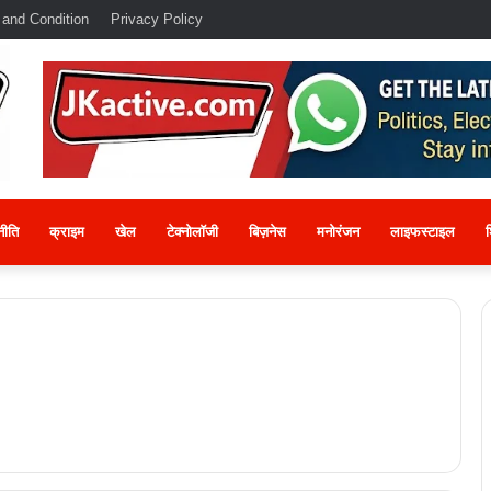
 and Condition
Privacy Policy
नीति
क्राइम
खेल
टेक्नोलॉजी
बिज़नेस
मनोरंजन
लाइफस्टाइल
श