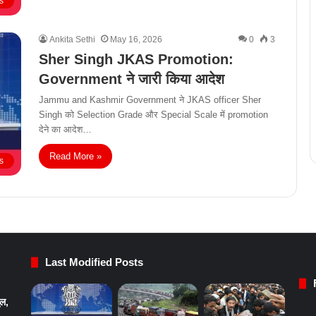
s
Ankita Sethi
May 16, 2026
0
3
Sher Singh JKAS Promotion:
Government ने जारी किया आदेश
Jammu and Kashmir Government ने JKAS officer Sher
Singh को Selection Grade और Special Scale में promotion
देने का आदेश…
Read More »
s
Last Modified Posts
ुल,