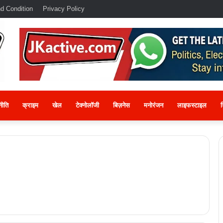
d Condition
Privacy Policy
नीति
क्राइम
खेल
टेक्नोलॉजी
बिज़नेस
मनोरंजन
लाइफस्टाइल
श